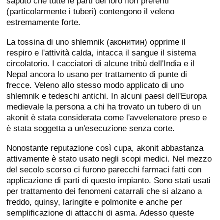
saputo che tutte le parti dei loro fiori preferiti
(particolarmente i tuberi) contengono il veleno
estremamente forte.
La tossina di uno shlemnik (аконитин) opprime il
respiro e l'attività calda, intacca il sangue il sistema
circolatorio. I cacciatori di alcune tribù dell'India e il
Nepal ancora lo usano per trattamento di punte di
frecce. Veleno allo stesso modo applicato di uno
shlemnik e tedeschi antichi. In alcuni paesi dell'Europa
medievale la persona a chi ha trovato un tubero di un
akonit è stata considerata come l'avvelenatore preso e
è stata soggetta a un'esecuzione senza corte.
Nonostante reputazione così cupa, akonit abbastanza
attivamente è stato usato negli scopi medici. Nel mezzo
del secolo scorso ci furono parecchi farmaci fatti con
applicazione di parti di questo impianto. Sono stati usati
per trattamento dei fenomeni catarrali che si alzano a
freddo, quinsy, laringite e polmonite e anche per
semplificazione di attacchi di asma. Adesso queste