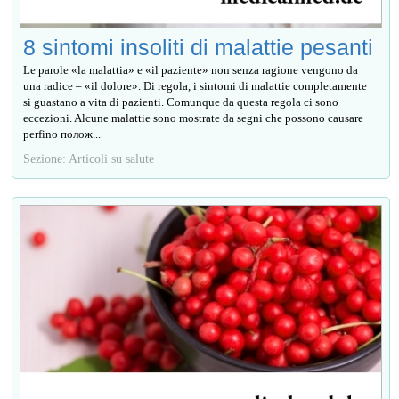
8 sintomi insoliti di malattie pesanti
Le parole «la malattia» e «il paziente» non senza ragione vengono da
una radice – «il dolore». Di regola, i sintomi di malattie completamente
si guastano a vita di pazienti. Comunque da questa regola ci sono
eccezioni. Alcune malattie sono mostrate da segni che possono causare
perfino полож...
Sezione: Articoli su salute