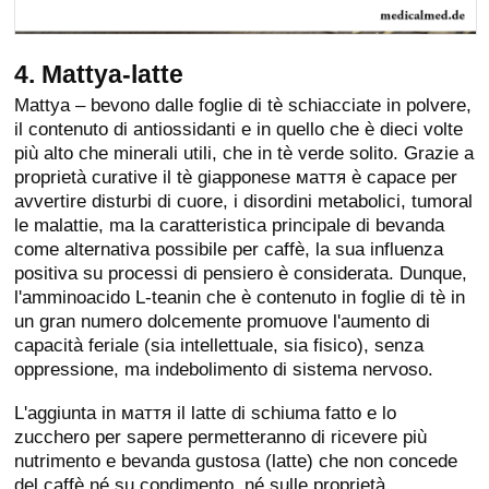
4. Mattya-latte
Mattya – bevono dalle foglie di tè schiacciate in polvere,
il contenuto di antiossidanti e in quello che è dieci volte
più alto che minerali utili, che in tè verde solito. Grazie a
proprietà curative il tè giapponese маття è capace per
avvertire disturbi di cuore, i disordini metabolici, tumoral
le malattie, ma la caratteristica principale di bevanda
come alternativa possibile per caffè, la sua influenza
positiva su processi di pensiero è considerata. Dunque,
l'amminoacido L-teanin che è contenuto in foglie di tè in
un gran numero dolcemente promuove l'aumento di
capacità feriale (sia intellettuale, sia fisico), senza
oppressione, ma indebolimento di sistema nervoso.
L'aggiunta in маття il latte di schiuma fatto e lo
zucchero per sapere permetteranno di ricevere più
nutrimento e bevanda gustosa (latte) che non concede
del caffè né su condimento, né sulle proprietà