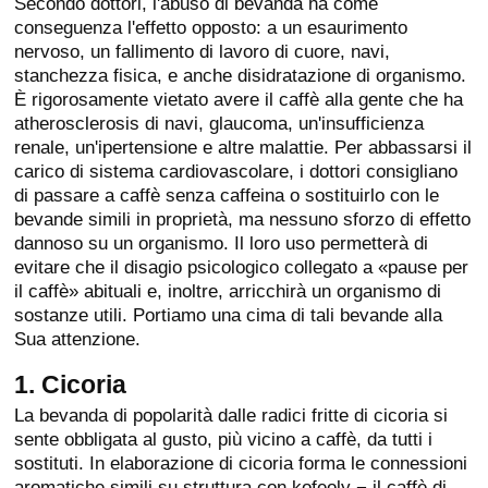
Secondo dottori, l'abuso di bevanda ha come
conseguenza l'effetto opposto: a un esaurimento
nervoso, un fallimento di lavoro di cuore, navi,
stanchezza fisica, e anche disidratazione di organismo.
È rigorosamente vietato avere il caffè alla gente che ha
atherosclerosis di navi, glaucoma, un'insufficienza
renale, un'ipertensione e altre malattie. Per abbassarsi il
carico di sistema cardiovascolare, i dottori consigliano
di passare a caffè senza caffeina o sostituirlo con le
bevande simili in proprietà, ma nessuno sforzo di effetto
dannoso su un organismo. Il loro uso permetterà di
evitare che il disagio psicologico collegato a «pause per
il caffè» abituali e, inoltre, arricchirà un organismo di
sostanze utili. Portiamo una cima di tali bevande alla
Sua attenzione.
1. Cicoria
La bevanda di popolarità dalle radici fritte di cicoria si
sente obbligata al gusto, più vicino a caffè, da tutti i
sostituti. In elaborazione di cicoria forma le connessioni
aromatiche simili su struttura con kofeoly − il caffè di