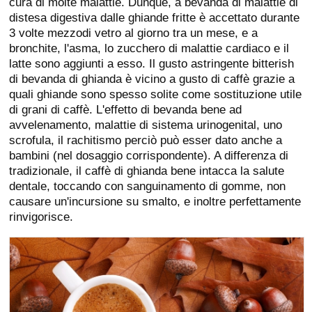
cura di molte malattie. Dunque, a bevanda di malattie di
distesa digestiva dalle ghiande fritte è accettato durante
3 volte mezzodi vetro al giorno tra un mese, e a
bronchite, l'asma, lo zucchero di malattie cardiaco e il
latte sono aggiunti a esso. Il gusto astringente bitterish
di bevanda di ghianda è vicino a gusto di caffè grazie a
quali ghiande sono spesso solite come sostituzione utile
di grani di caffè. L'effetto di bevanda bene ad
avvelenamento, malattie di sistema urinogenital, uno
scrofula, il rachitismo perciò può esser dato anche a
bambini (nel dosaggio corrispondente). A differenza di
tradizionale, il caffè di ghianda bene intacca la salute
dentale, toccando con sanguinamento di gomme, non
causare un'incursione su smalto, e inoltre perfettamente
rinvigorisce.