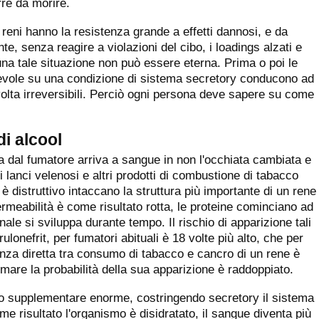
rre da morire.
i reni hanno la resistenza grande a effetti dannosi, e da
, senza reagire a violazioni del cibo, i loadings alzati e
una tale situazione non può essere eterna. Prima o poi le
orevole su una condizione di sistema secretory conducono ad
volta irreversibili. Perciò ogni persona deve sapere su come
di alcool
ta dal fumatore arriva a sangue in non l'occhiata cambiata e
, i lanci velenosi e altri prodotti di combustione di tabacco
 è distruttivo intaccano la struttura più importante di un rene
eabilità è come risultato rotta, le proteine cominciano ad
enale si sviluppa durante tempo. Il rischio di apparizione tali
lonefrit, per fumatori abituali è 18 volte più alto, che per
nza diretta tra consumo di tabacco e cancro di un rene è
fumare la probabilità della sua apparizione è raddoppiato.
ico supplementare enorme, costringendo secretory il sistema
e risultato l'organismo è disidratato, il sangue diventa più