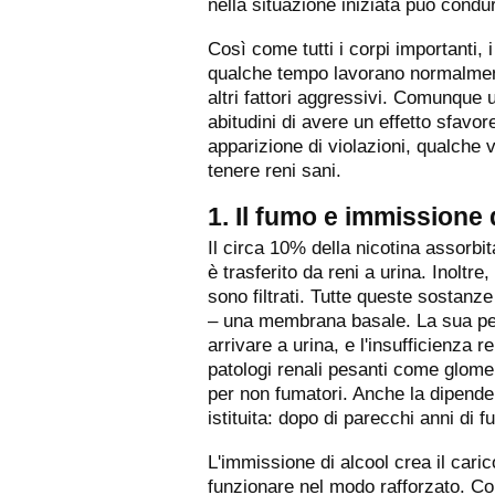
nella situazione iniziata può condu
Così come tutti i corpi importanti, 
qualche tempo lavorano normalmente
altri fattori aggressivi. Comunque 
abitudini di avere un effetto sfav
apparizione di violazioni, qualche 
tenere reni sani.
1. Il fumo e immissione 
Il circa 10% della nicotina assorbi
è trasferito da reni a urina. Inoltre
sono filtrati. Tutte queste sostanze
– una membrana basale. La sua perm
arrivare a urina, e l'insufficienza r
patologi renali pesanti come glomeru
per non fumatori. Anche la dipende
istituita: dopo di parecchi anni di 
L'immissione di alcool crea il car
funzionare nel modo rafforzato. Com