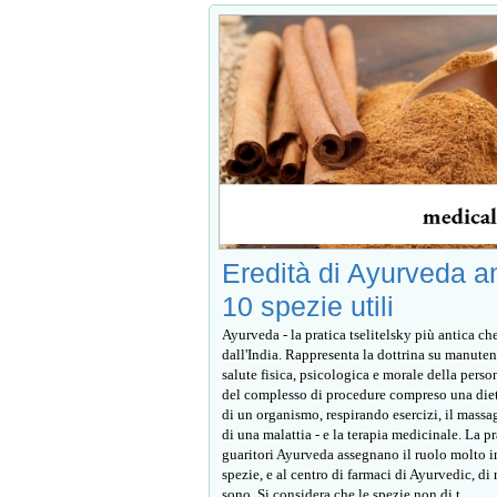
Eredità di Ayurveda an
10 spezie utili
Ayurveda - la pratica tselitelsky più antica ch
dall'India. Rappresenta la dottrina su manute
salute fisica, psicologica e morale della pers
del complesso di procedure compreso una diet
di un organismo, respirando esercizi, il massa
di una malattia - e la terapia medicinale. La pr
guaritori Ayurveda assegnano il ruolo molto 
spezie, e al centro di farmaci di Ayurvedic, di 
sono. Si considera che le spezie non di t...