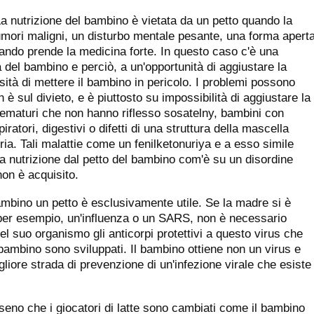
a nutrizione del bambino è vietata da un petto quando la
mori maligni, un disturbo mentale pesante, una forma apert
uando prende la medicina forte. In questo caso c'è una
a del bambino e perciò, a un'opportunità di aggiustare la
ssità di mettere il bambino in pericolo. I problemi possono
è sul divieto, e è piuttosto su impossibilità di aggiustare la
prematuri che non hanno riflesso sosatelny, bambini con
ratori, digestivi o difetti di una struttura della mascella
ia. Tali malattie come un fenilketonuriya e a esso simile
 nutrizione dal petto del bambino com'è su un disordine
non è acquisito.
 bambino un petto è esclusivamente utile. Se la madre si è
 per esempio, un'influenza o un SARS, non è necessario
el suo organismo gli anticorpi protettivi a questo virus che
bambino sono sviluppati. Il bambino ottiene non un virus e
gliore strada di prevenzione di un'infezione virale che esiste
l seno che i giocatori di latte sono cambiati come il bambino