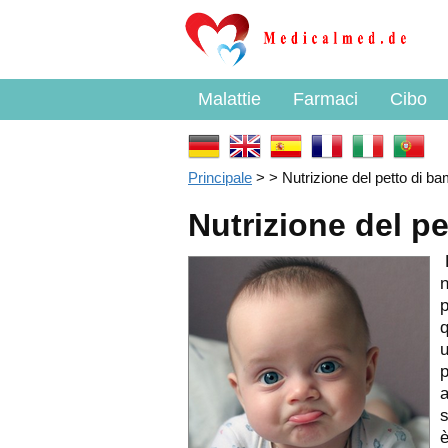
Malattie
Farmaci
Cibo
Principale
> > Nutrizione del petto di ba
Nutrizione del p
È
n
p
q
u
p
a
s
è