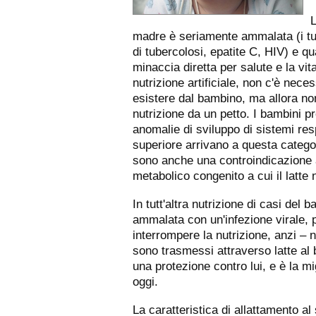
L
madre è seriamente ammalata (i tu
di tubercolosi, epatite C, HIV) e q
minaccia diretta per salute e la vit
nutrizione artificiale, non c'è nece
esistere dal bambino, ma allora non 
nutrizione da un petto. I bambini 
anomalie di sviluppo di sistemi respi
superiore arrivano a questa categor
sono anche una controindicazione a
metabolico congenito a cui il latte 
In tutt'altra nutrizione di casi del
ammalata con un'infezione virale,
interrompere la nutrizione, anzi – n
sono trasmessi attraverso latte al 
una protezione contro lui, e è la mi
oggi.
La caratteristica di allattamento a