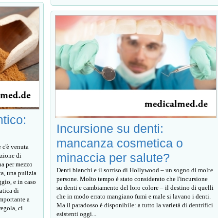
tico:
Incursione su denti:
mancanza cosmetica o
e c'è venuta
minaccia per salute?
nzione di
ona per mezzo
Denti bianchi e il sorriso di Hollywood – un sogno di molte
a, una pulizia
persone. Molto tempo è stato considerato che l'incursione
ggio, e in caso
su denti e cambiamento del loro colore – il destino di quelli
atica di
che in modo errato mangiano fumi e male si lavano i denti.
importante a
Ma il paradosso è disponibile: a tutto la varietà di dentrifici
regola, ci
esistenti oggi...