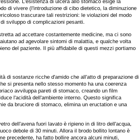
ssione. L'esistenza di ulcera allo stomaco esige la
o di vivere (l'introduzione di cibo dietetico, la diminuzione
ricoloso trascurare tali restrizioni: le violazioni del modo
di sviluppo di complicazioni pesanti.
tretta ad accettare costantemente medicine, ma ci sono
e aiutano ad agevolare sintomi di malattia, e qualche volta
ieno del paziente. Il più affidabile di questi mezzi portiamo
à di sostanze ricche d'amido che all'atto di preparazione di
 che si presenta nello stesso momento ha una coerenza
briaco avviluppa pareti di stomaco, creando un film
 riduce l'acidità dell'ambiente interno. Questo significa
e da bruciore di stomaco, elimina un eructation e una
tro dell'avena fuori lavato è ripieno in di litro dell'acqua,
fuoco debole di 30 minuti. Allora il brodo bollito lontano è
ume precedente, ha fatto bollire ancora alcuni minuti,