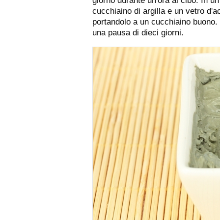
giorno durante un'ora al cibo. In un
cucchiaino di argilla e un vetro d'
portandolo a un cucchiaino buono. I
una pausa di dieci giorni.