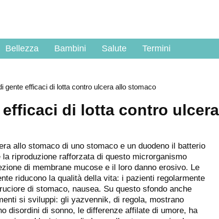
Bellezza
Bambini
Salute
Termini
di gente efficaci di lotta contro ulcera allo stomaco
 efficaci di lotta contro ulcera
ulcera allo stomaco di uno stomaco e un duodeno il batterio
 e la riproduzione rafforzata di questo microrganismo
ezione di membrane mucose e il loro danno erosivo. Le
nte riducono la qualità della vita: i pazienti regolarmente
 bruciore di stomaco, nausea. Su questo sfondo anche
enti si sviluppi: gli yazvennik, di regola, mostrano
no disordini di sonno, le differenze affilate di umore, ha