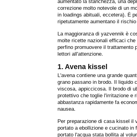
aumentato la stanchezza, una depre
correzione molto notevole di un mod
in loadings abituali, eccetera). È pe
ripetutamente aumentano il rischio 
La maggioranza di yazvennik è cos
molte ricette nazionali efficaci ch
perfino promuovere il trattamento p
lettori all'attenzione.
1. Avena kissel
L'avena contiene una grande quantit
grano passano in brodo. Il liquido
viscosa, appiccicosa. Il brodo di u
protettivo che toglie l'irritazione e
abbastanza rapidamente fa economi
nausea.
Per preparazione di casa kissel il ve
portato a ebollizione e cucinato in 
portato l'acqua stata bollita al vol