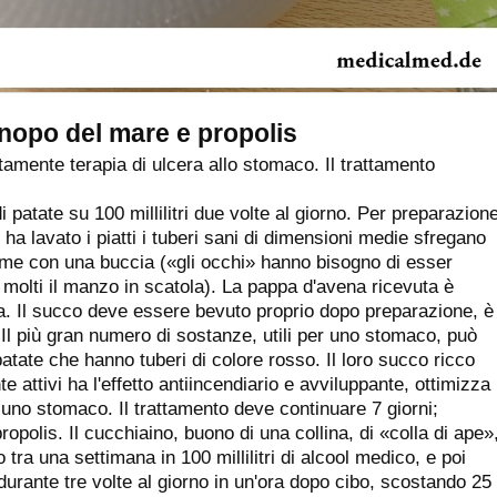
onopo del mare e propolis
mente terapia di ulcera allo stomaco. Il trattamento
patate su 100 millilitri due volte al giorno. Per preparazion
 ha lavato i piatti i tuberi sani di dimensioni medie sfregano
eme con una buccia («gli occhi» hanno bisogno di esser
 molti il manzo in scatola). La pappa d'avena ricevuta è
a. Il succo deve essere bevuto proprio dopo preparazione, è
Il più gran numero di sostanze, utili per uno stomaco, può
atate che hanno tuberi di colore rosso. Il loro succo ricco
attivi ha l'effetto antiincendiario e avviluppante, ottimizza
di uno stomaco. Il trattamento deve continuare 7 giorni;
ropolis. Il cucchiaino, buono di una collina, di «colla di ape»
o tra una settimana in 100 millilitri di alcool medico, e poi
 durante tre volte al giorno in un'ora dopo cibo, scostando 25