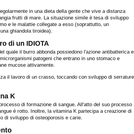
regolarmente in una dieta della gente che vive a distanza
gia frutti di mare. La situazione simile è tesa di sviluppo
smo e le malattie collegate a esso (soprattutto, un
 una ghiandola tiroidea).
ro di un IDIOTA
 del quale il burro abbonda possiedono l'azione antibatterica e
i microrganismi patogeni che entrano in uno stomaco e
brane mucose attivamente.
lizza il lavoro di un crasso, toccando con sviluppo di serrature
ina K
rocesso di formazione di sangue. All'atto del suo processo
sangue è rotto. Inoltre, la vitamina K partecipa a creazione di
io di sviluppo di osteoporosis e carie.
ento