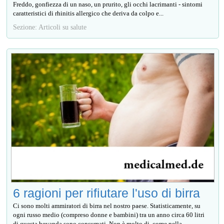
Freddo, gonfiezza di un naso, un prurito, gli occhi lacrimanti - sintomi
caratteristici di rhinitis allergico che deriva da colpo e...
Sezione: Articoli su salute
6 ragioni per rifiutare l'uso di birra
Ci sono molti ammiratori di birra nel nostro paese. Statisticamente, su
ogni russo medio (compreso donne e bambini) tra un anno circa 60 litri
di questa bevanda sono consumati. Non è molto di, come nella