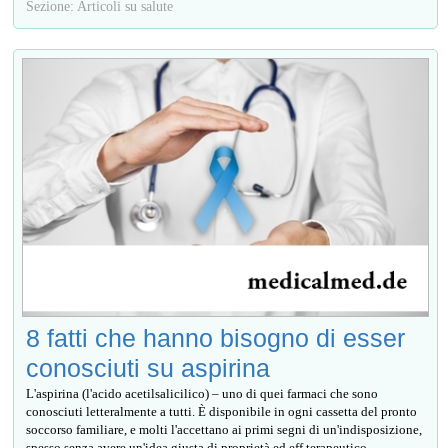
Sezione: Articoli su salute
8 fatti che hanno bisogno di esser
conosciuti su aspirina
L'aspirina (l'acido acetilsalicilico) – uno di quei farmaci che sono
conosciuti letteralmente a tutti. È disponibile in ogni cassetta del pronto
soccorso familiare, e molti l'accettano ai primi segni di un'indisposizione,
spesso senza avere un'idea giusta di proprietà ed eff terapeutico...