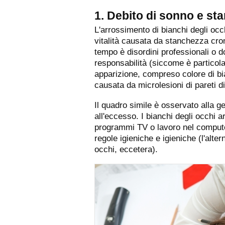
1. Debito di sonno e st
L'arrossimento di bianchi degli oc
vitalità causata da stanchezza cro
tempo è disordini professionali o d
responsabilità (siccome è particol
apparizione, compreso colore di bia
causata da microlesioni di pareti di
Il quadro simile è osservato alla g
all'eccesso. I bianchi degli occhi a
programmi TV o lavoro nel compute
regole igieniche e igieniche (l'alte
occhi, eccetera).