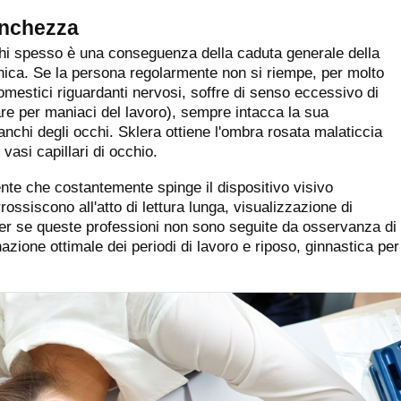
anchezza
chi spesso è una conseguenza della caduta generale della
nica. Se la persona regolarmente non si riempe, per molto
omestici riguardanti nervosi, soffre di senso eccessivo di
are per maniaci del lavoro), sempre intacca la sua
nchi degli occhi. Sklera ottiene l'ombra rosata malaticcia
 vasi capillari di occhio.
ente che costantemente spinge il dispositivo visivo
rrossiscono all'atto di lettura lunga, visualizzazione di
r se queste professioni non sono seguite da osservanza di
rnazione ottimale dei periodi di lavoro e riposo, ginnastica per